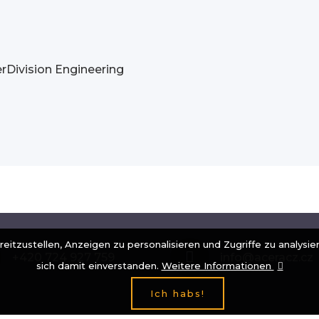
rDivision Engineering
tzustellen, Anzeigen zu personalisieren und Zugriffe zu analysie
+420 724 927 759
info@aceracz.cz
sich damit einverstanden.
Weitere Informationen
Ich habs!