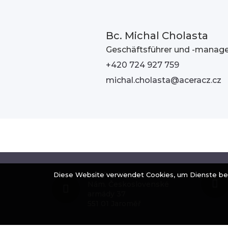
Bc. Michal Cholasta
Geschäftsführer und -manage
+420 724 927 759
michal.cholasta@aceracz.cz
ACERA CZ, spol. s r.o.
Diese Website verwendet Cookies, um Dienste berei
Nám. Československé
armády 37
551 01 Jaroměř