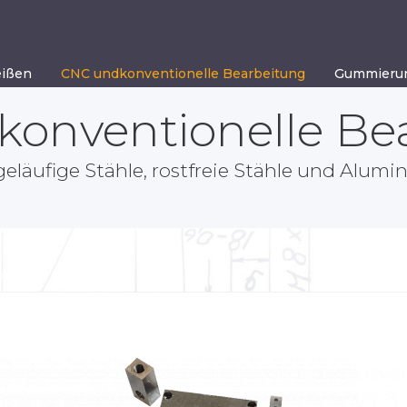
ißen
CNC undkonventionelle Bearbeitung
Gummierun
onventionelle Be
geläufige Stähle, rostfreie Stähle und Alum